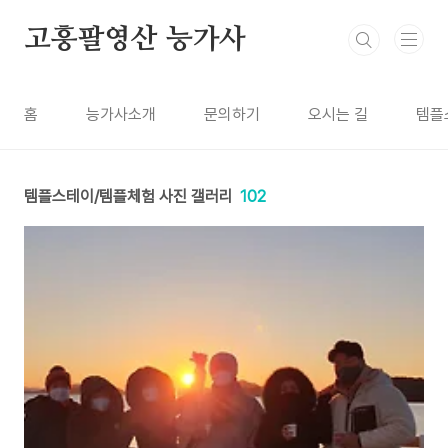
본문 바로가기
고흥팔영산 능가사
홈
능가사소개
문의하기
오시는 길
템플
템플스테이/템플체험 사진 갤러리
102