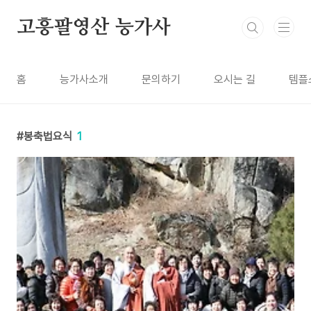
본문 바로가기
고흥팔영산 능가사
홈
능가사소개
문의하기
오시는 길
템플
봉축법요식
1