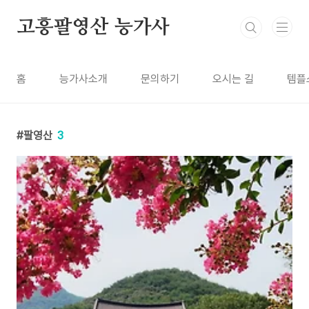
본문 바로가기
고흥팔영산 능가사
홈
능가사소개
문의하기
오시는 길
템플
팔영산
3