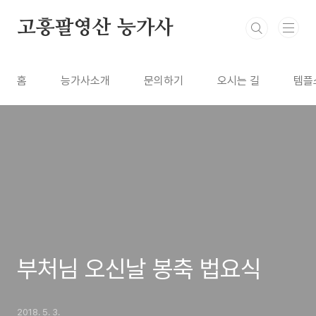
본문 바로가기
고흥팔영산 능가사
홈
능가사소개
문의하기
오시는 길
템플
부처님 오신날 봉축 법요식
2018. 5. 3.