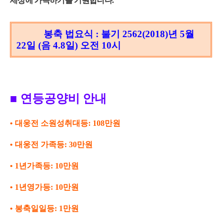
세상에 가득하기를 기원합니다
.
봉축 법요식 : 불기 2562(2018)년 5월
22일 (음 4.8일) 오전 10시
■
연등공양비 안내
•
대웅전 소원성취대등
: 108
만원
•
대웅전 가족등
: 30
만원
•
1
년가족등
: 10
만원
•
1
년영가등
: 10
만원
•
봉축일일등
: 1
만원