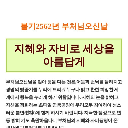
불기
2562
년 부처님오신날
지혜와 자비로 세상을
아름답게
부처님오신날을 맞아 등을 다는 것은
,
어둠과 번뇌를 물리치고
광명의 빛줄기를 누리에 드리워 누구나 밝고 환한 희망찬 세
계에서 행복을 누리게 하기 위함입니다
.
지혜의 눈을 밝히고
자신을 정화하는 초파일 연등공양에 우리모두 참여하여 성스
러운 불연
(
佛緣
)
에 함께 하시기 바랍니다
.
지극한 정성으로 연
등 밝혀 기도 축원하옵나니 부처님의 지혜와 자비광명이 온