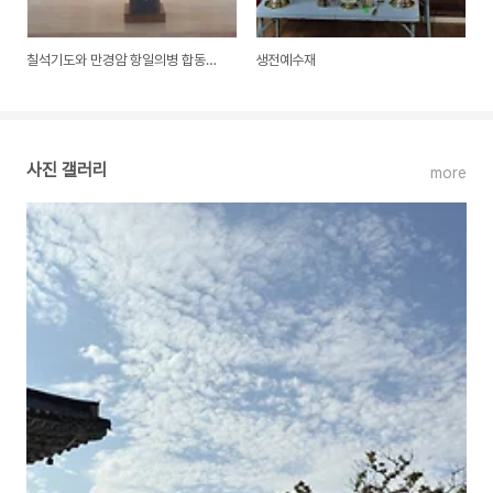
칠석기도와 만경암 항일의병 합동위령제
생전예수재
사진 갤러리
more