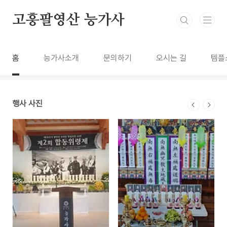
본문 바로가기
고흥팔영산 능가사
홈
능가사소개
문의하기
오시는 길
템플
행사 사진