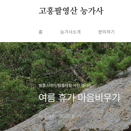
본문 바로가기
고흥팔영산 능가사
홈
능가사소개
문의하기
템플스테이/템플체험 사진 갤러리
여름 휴가 마음비우기
by 능가사
2020. 8. 19.