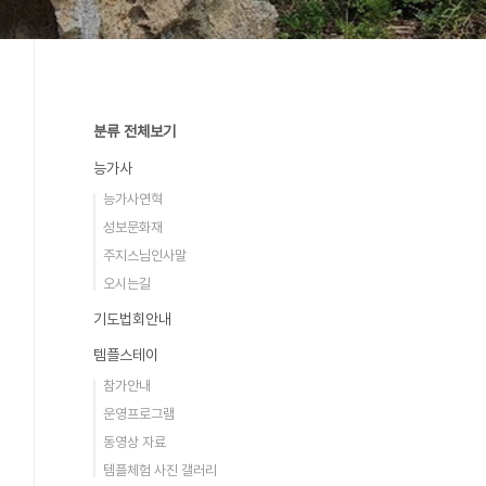
분류 전체보기
능가사
능가사연혁
성보문화재
주지스님인사말
오시는길
기도법회안내
템플스테이
참가안내
운영프로그램
동영상 자료
템플체험 사진 갤러리