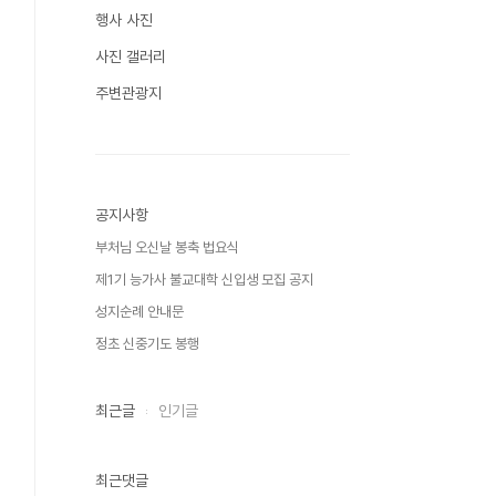
행사 사진
사진 갤러리
주변관광지
공지사항
부처님 오신날 봉축 법요식
제1기 능가사 불교대학 신입생 모집 공지
성지순례 안내문
정초 신중기도 봉행
최근글
인기글
최근댓글