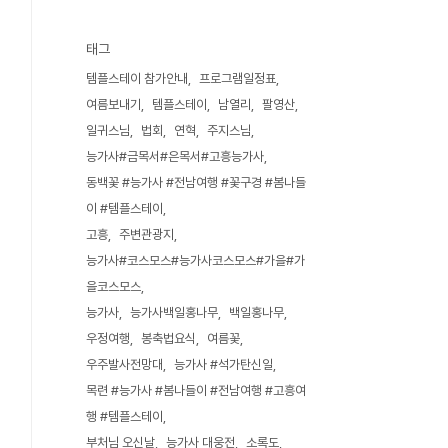
태그
템플스테이 참가안내
프로그램일정표
여름보내기
템플스테이
남열리
팔영산
일귀스님
법회
연혁
주지스님
능가사#금목서#은목서#고흥능가사
동백꽃 #능가사 #전남여행 #꽃구경 #봄나들
이 #템플스테이
고흥
주변관광지
능가사#코스모스#능가사코스모스#가을#가
을코스모스
능가사
능가사백일홍나무
백일홍나무
우정여행
봉축법요식
여름꽃
우주발사전망대
능가사 #석가탄신일
목련 #능가사 #봄나들이 #전남여행 #고흥여
행 #템플스테이
부처님 오신날
능가사 대웅전
소록도