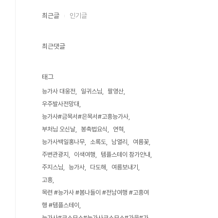
최근글
인기글
최근댓글
태그
능가사 대웅전
일귀스님
팔영산
우주발사전망대
능가사#금목서#은목서#고흥능가사
부처님 오신날
봉축법요식
연혁
능가사백일홍나무
소록도
남열리
여름꽃
주변관광지
이색여행
템플스테이 참가안내
주지스님
능가사
다도해
여름보내기
고흥
목련 #능가사 #봄나들이 #전남여행 #고흥여
행 #템플스테이
능가사#코스모스#능가사코스모스#가을#가