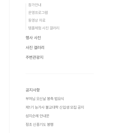
참가안내
운영프로그램
동영상 자료
템플체험 사진 갤러리
행사 사진
사진 갤러리
주변관광지
공지사항
부처님 오신날 봉축 법요식
제1기 능가사 불교대학 신입생 모집 공지
성지순례 안내문
정초 신중기도 봉행