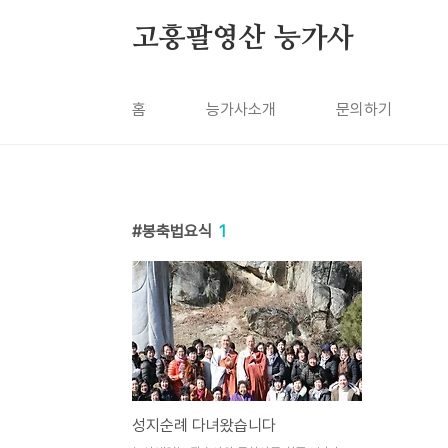
본문 바로가기
고흥팔영산 능가사
홈
능가사소개
문의하기
봉축법요식
1
성지순례 다녀왔습니다