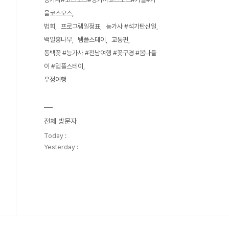
을코스모스
법회
프로그램일정표
능가사 #석가탄신일
백일홍나무
템플스테이
교통편
동백꽃 #능가사 #전남여행 #꽃구경 #봄나들
이 #템플스테이
우정여행
전체 방문자
Today :
Yesterday :