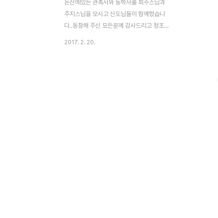
논산에있는 관촉사와 동학사를 회주스님과
주지스님을 모시고 신도님들이 함께했습니
다..동참해 주신 모든분께 감사드리고 정초
성지순례 함께 할수 있어서 행복했습니
2017. 2. 20.
다.~~^^