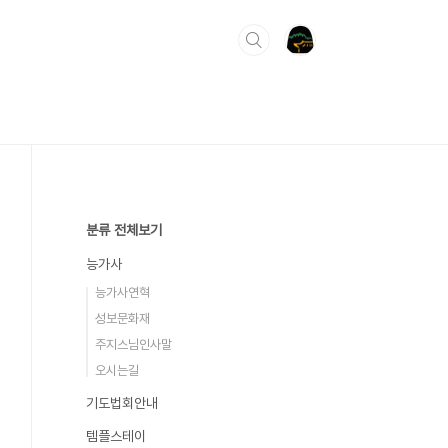
분류 전체보기
능가사
능가사연혁
성보문화재
주지스님인사말
오시는길
기도법회안내
템플스테이