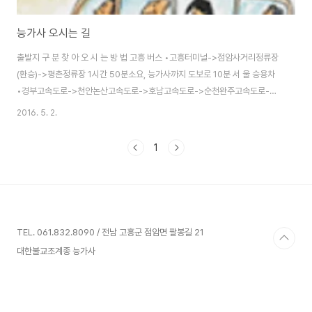
능가사 오시는 길
출발지 구 분 찾 아 오 시 는 방 법 고흥 버스 •고흥터미널->점암사거리정류장
(환승)->평촌정류장 1시간 50분소요, 능가사까지 도보로 10분 서 울 승용차
•경부고속도로->천안논산고속도로->호남고속도로->순천완주고속도로->
남해고속도로->고흥IC->점암->능가사(368Km 4시간 소요) 버 스 • 서울
2016. 5. 2.
(강남)→고흥, 녹동 375km, 4시간 20분소요 1일5회 운행(우등4회, 일반 1
회) 열 차 • 용산역에서 여수 순천행 KTX열차 이용 에서 하차 후 고흥행 버스
1
이용(KTX : 1시간50분소요 ) 비행기 • 김포공항을 출발 여수공항에 도착하여
버스이용 1일 4회 운행 부 산 승용차 • 남해고속도로->고흥IC->점암->능가
사(231Km 2시간 45분소요) 버 스 • 부산(사상)->순천->벌교->과역->..
TEL. 061.832.8090 / 전남 고흥군 점암면 팔봉길 21
대한불교조계종 능가사