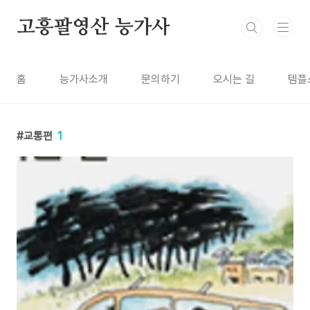
본문 바로가기
고흥팔영산 능가사
홈
능가사소개
문의하기
오시는 길
템플
교통편
1