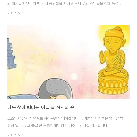
의 해제일에 맞추어 백 가지 공양물을 차리고 오백 분의 스님들을 청해 독경한
공덕으로 어머니를 지옥에서 벗어나게 해드릴 수 있었다고 (목련경)에 나옵니
2019. 6. 11.
다. 능가사에서는 선망부모와 유주무주 일체 영가님들의 극랑왕생을 위해 백중
49재를 봉행하오니 많은 참석 바라옵니다. 백중기도 동참안내 구 분 동 참 금
기 원 내 용 가 족 축 원 5만원 가족의 무병장수와 소원성취 기도 영가축원기도
(1위) 1만원 49일간 영가축원 기도 백중설판 50만원 단독위패 모심(49일간
영가축원 기도) 백중49재기도일 입재 : 6월28일(음,5월26일) 초재 : 7월 4
일(음,6월 2일..
나를 찾아 떠나는 여름 날 산사의 숲
고즈넉한 산사의 숲길로 여러분을 안내하겠습니다. 이번 암자기행은 속리산 복
천암 입니다. 그 숲길 한 모퉁이에서 환한 미소로 만나길 기대합니다.
2019. 6. 11.