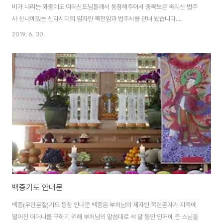
비가 내리는 와중에도 여러신도님들께서 동참해주어서 충북보은 속리산 법주
사 산내에있는 신라시대의 암자인 복천암과 법주사를 단녀 왔습니다....
2019. 6. 30.
백중기도 안내문
백중(우란분절)기도 동참 안내문 백중은 부처님의 제자인 목련존자가 지옥에
떨어진 어머니를 구하기 위해 부처님의 말씀대로 석 달 동안 안거에 든 스님들