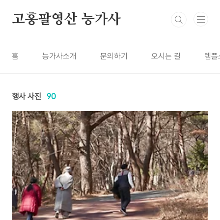
본문 바로가기
고흥팔영산 능가사
홈
능가사소개
문의하기
오시는 길
템플
행사 사진
90