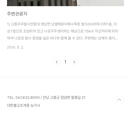
주변관광지
1) 고흥우주발사전망대 영남면 남열해돋이해수욕장 옆 50m위에 지하1층, 지
상7층으로 조성되어 있고 나로우주센터와는 해상으로 15km 직선거리에 위치
하여 나로호 발사 광경을 넓은 바다와 함께 볼 수 있다. 주변에는 남해의 용이
승천했다는 용바위 등 해안절경이 뛰어난 곳으로 많은 관광객이 찾고 있는 지
2016. 5. 2.
역의 랜드마크로서의 역할을 하고 있다. 특히, 전망대 7층에는 광주？전남권역
최초로 턴테이블을 설치하였고, 2층에서는 수려한 다도해 절경 조망이 가능하
1
며, 1층에는 우주도서관과 우주체험 공간 등이 마련되어 있고, 지하 1층에는 가
족놀이방을 운영하고 있다. 2) 아침을 여는 해돋이의 명소 남열리 해수욕장 일
출 철썩 철썩 쏴~ 밀려오는 파도소리를 들으며 일출을 볼 수 있는곳! 남열리 일
출은 드넓은 백사장에서 해돋..
TEL. 061.832.8090 / 전남 고흥군 점암면 팔봉길 21
대한불교조계종 능가사