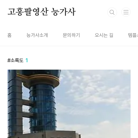
본문 바로가기
고흥팔영산 능가사
홈
능가사소개
문의하기
오시는 길
템플
소록도
1