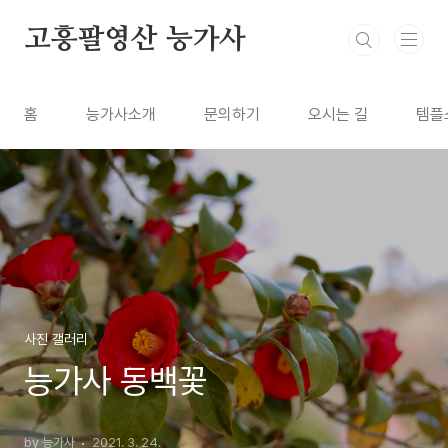
본문 바로가기
고흥팔영산 능가사
홈
능가사소개
문의하기
오시는 길
템플
사진 갤러리
능가사 동백꽃
by 능가사
2021. 3. 24.