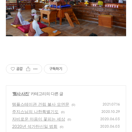
공감
구독하기
'
행사 사진
' 카테고리의 다른 글
템플스테이관 건립 불사 모연문
2021.07.16
(0)
주지스님의 나한특별기도
2020.10.29
(0)
자비로운 마음이 꽃피는 세상
2020.06.03
(0)
2020년 석가탄신일 법회
2020.06.03
(0)