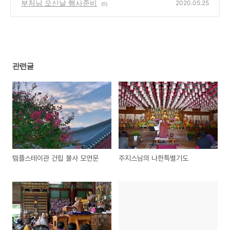
부처님 오신날 행사준비
2020.05.25
(0)
관련글
템플스테이관 건립 불사 모연문
주지스님의 나한특별기도