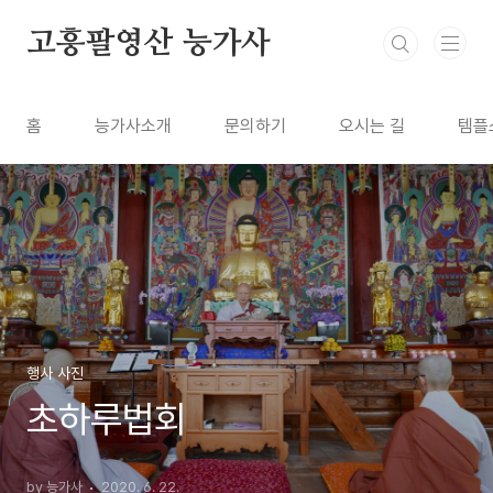
본문 바로가기
고흥팔영산 능가사
홈
능가사소개
문의하기
오시는 길
템플
행사 사진
초하루법회
by 능가사
2020. 6. 22.